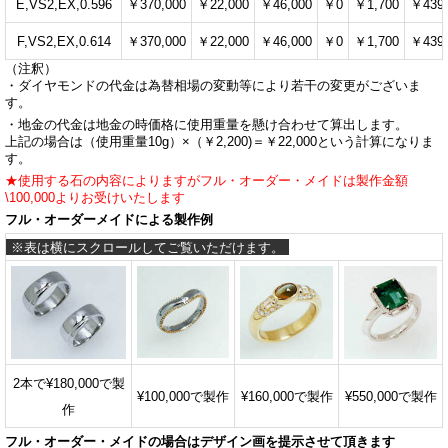
E,VS2,EX,0.596
￥370,000
￥22,000
￥46,000
￥0
￥1,700
￥439,
F,VS2,EX,0.614
￥370,000
￥22,000
￥46,000
￥0
￥1,700
￥439,
（注釈）
・ダイヤモンドの代金は為替相場の変動等により若干の変更がございま
す。
・地金の代金は地金の時価格に使用重量を懸け合わせて算出します。
上記の場合は（使用重量10g）×（￥2,200)＝￥22,000という計算になりま
す。
★使用する石の内容によりますがフル・オーダー・メイドは製作金額
\100,000よりお受けいたします
フル・オーダーメイドによる製作例
2本で¥180,000で製
¥100,000で製作
¥160,000で製作
¥550,000で製作
作
フル・オーダー・メイドの場合はデザイン画を提示させて頂きます