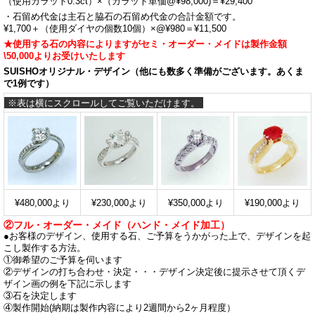
（使用カラット0.3ct）×（カラット単価@¥98,000)＝¥29,400
・石留め代金は主石と脇石の石留め代金の合計金額です。
¥1,700＋（使用ダイヤの個数10個）×@¥980＝¥11,500
★使用する石の内容によりますがセミ・オーダー・メイドは製作金額
\50,000よりお受けいたします
SUISHOオリジナル・デザイン（他にも数多く準備がございます。あくま
で1例です）
¥480,000より
¥230,000より
¥350,000より
¥190,000より
②フル・オーダー・メイド（ハンド・メイド加工）
●お客様のデザイン、使用する石、ご予算をうかがった上で、デザインを起
こし製作する方法。
①御希望のご予算を伺います
②デザインの打ち合わせ・決定・・・デザイン決定後に提示させて頂くデ
ザイン画の例を下記に示します
③石を決定します
④製作開始(納期は製作内容により2週間から2ヶ月程度）