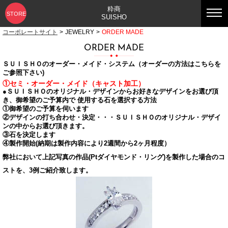
粋商
STORE
SUISHO
コーポレートサイト
>
JEWELRY
>
ORDER MADE
ORDER MADE
ＳＵＩＳＨＯのオーダー・メイド・システム（オーダーの方法はこちらを
ご参照下さい)
①セミ・オーダー・メイド（キャスト加工）
●ＳＵＩＳＨＯのオリジナル・デザインからお好きなデザインをお選び頂
き、御希望のご予算内で 使用する石を選択する方法
①御希望のご予算を伺います
②デザインの打ち合わせ・決定・・・ＳＵＩＳＨＯのオリジナル・デザイ
ンの中からお選び頂きます。
③石を決定します
④製作開始(納期は製作内容により2週間から2ヶ月程度）
弊社において上記写真の作品(Ptダイヤモンド・リング)を製作した場合のコ
ストを、3例ご紹介致します。