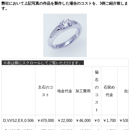
弊社において上記写真の作品を製作した場合のコストを、3例ご紹介致しま
す。
脇
石
主石のコ
の
石留め
地金代金
加工費用
合
スト
コ
代金
ス
ト
D,VVS2,EX,0.506
￥470,000
￥22,000
￥46,000
￥0
￥1,700
￥539,