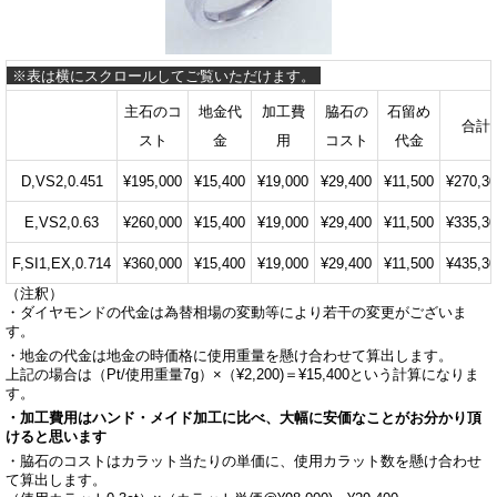
主石のコ
地金代
加工費
脇石の
石留め
合計
スト
金
用
コスト
代金
D,VS2,0.451
¥195,000
¥15,400
¥19,000
¥29,400
¥11,500
¥270,3
E,VS2,0.63
¥260,000
¥15,400
¥19,000
¥29,400
¥11,500
¥335,3
F,SI1,EX,0.714
¥360,000
¥15,400
¥19,000
¥29,400
¥11,500
¥435,3
（注釈）
・ダイヤモンドの代金は為替相場の変動等により若干の変更がございま
す。
・地金の代金は地金の時価格に使用重量を懸け合わせて算出します。
上記の場合は（Pt/使用重量7g）×（¥2,200)＝¥15,400という計算になりま
す。
・加工費用はハンド・メイド加工に比べ、大幅に安価なことがお分かり頂
けると思います
・脇石のコストはカラット当たりの単価に、使用カラット数を懸け合わせ
て算出します。