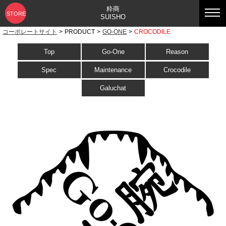
粋商
STORE
SUISHO
コーポレートサイト
>
PRODUCT
>
GO-ONE
>
CROCODILE
Top
Go-One
Reason
Spec
Maintenance
Crocodile
Galuchat