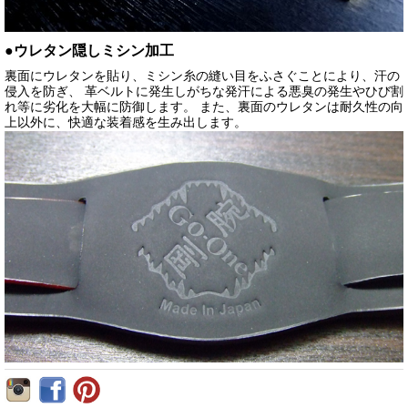
●ウレタン隠しミシン加工
裏面にウレタンを貼り、ミシン糸の縫い目をふさぐことにより、汗の
侵入を防ぎ、 革ベルトに発生しがちな発汗による悪臭の発生やひび割
れ等に劣化を大幅に防御します。 また、裏面のウレタンは耐久性の向
上以外に、快適な装着感を生み出します。