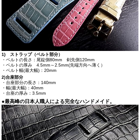
1) ストラップ（ベルト部分）
・ベルトの長さ：尾錠側80mm 剣先側120mm
・ベルトの厚み 4.5mm～2.5mm(先端方向へ薄く）
・ベルト幅(最大幅)：20mm
2)台座部分
・台座部分の長さ：140mm
・幅(最大幅)：40mm
・台座の厚み：3.5mm
●最高峰の日本人職人による完全なハンドメイド。