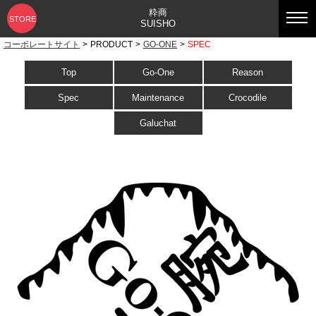
粋商
STORE
SUISHO
コーポレートサイト
>
PRODUCT
>
GO-ONE
>
SPEC
Top
Go-One
Reason
Spec
Maintenance
Crocodile
Galuchat